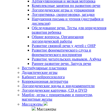
Артикуляционная и мелкая моторика
Комплексные занятия по развитию речи
Логопедические игры и упражнения
Логоритмика, скороговорки, загадки
Нарушения письма и чтения (дисграфия и
дислексия)
Обследование речи. Тесты для определения
развития ребенка
Общие вопросы. Организация
логопедической работы
Развитие связной речи у детей с ОНР
Развитие фонематического слуха и
фонематического восприятия
Развитие читательских нывыков. Азбука
Раннее развитие речи. Запуск речи
Вестибулярные пластинки
Дидактические игры
Кабинет нейропсихолога
Коррекционная литература
Логопедические зонды и зондозаменители
Логопедические карточки, CD и DVD
Марблс, игры с прищепками и пинцетом,
магнитные жезлы
Массажеры
Массажеры