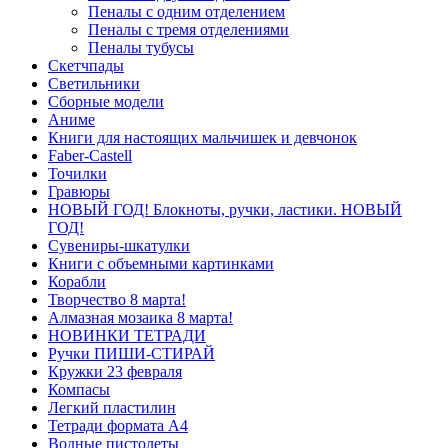
Пеналы с одним отделением
Пеналы с тремя отделениями
Пеналы тубусы
Скетчпады
Светильники
Сборные модели
Аниме
Книги для настоящих мальчишек и девчонок
Faber-Castell
Точилки
Гравюры
НОВЫЙ ГОД! Блокноты, ручки, ластики. НОВЫЙ
ГОД!
Сувениры-шкатулки
Книги с объемными картинками
Корабли
Творчество 8 марта!
Алмазная мозаика 8 марта!
НОВИНКИ ТЕТРАДИ
Ручки ПИШИ-СТИРАЙ
Кружки 23 февраля
Компасы
Легкий пластилин
Тетради формата А4
Водные пистолеты