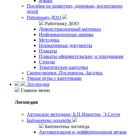
Языки
Пособия по развитию, здоровью, воспитанию
детей
Работнику ДОО
Работнику ДОО
Демонстрационный материал
Информационные ширмы
Методика
Нормативные документы
Плакаты
Плакаты оформительские, к праздникам
Стенды
Тематические карточки
Скороговорки. Пословицы. Загадки.
Умные игры с карточками
Логопедия
Главное меню
Логопедия
Авторские методики: Б.П.Никитин, Э.Сеген
Библиотека логопеда
Библиотека логопеда
Автоматизация и дифференциация звуков