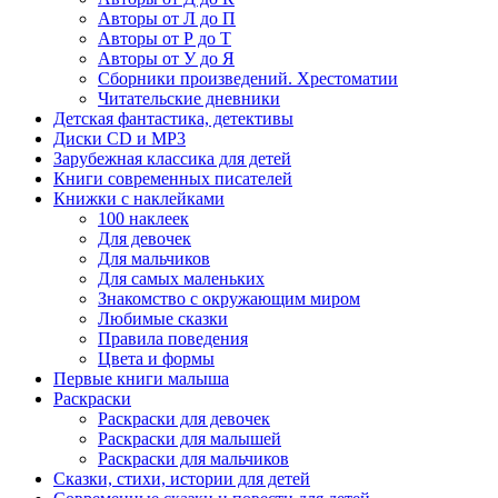
Авторы от Л до П
Авторы от Р до Т
Авторы от У до Я
Сборники произведений. Хрестоматии
Читательские дневники
Детская фантастика, детективы
Диски CD и MP3
Зарубежная классика для детей
Книги современных писателей
Книжки с наклейками
100 наклеек
Для девочек
Для мальчиков
Для самых маленьких
Знакомство с окружающим миром
Любимые сказки
Правила поведения
Цвета и формы
Первые книги малыша
Раскраски
Раскраски для девочек
Раскраски для малышей
Раскраски для мальчиков
Сказки, стихи, истории для детей