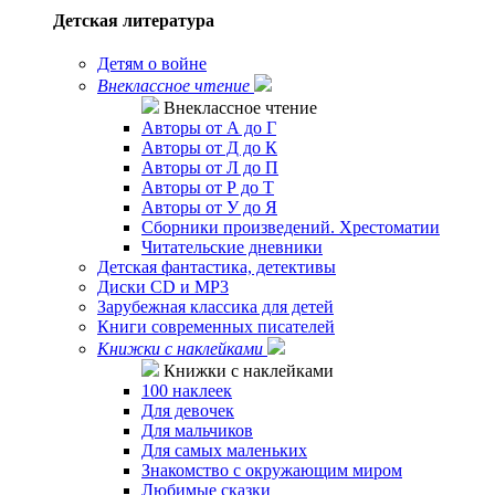
Детская литература
Детям о войне
Внеклассное чтение
Внеклассное чтение
Авторы от А до Г
Авторы от Д до К
Авторы от Л до П
Авторы от Р до Т
Авторы от У до Я
Сборники произведений. Хрестоматии
Читательские дневники
Детская фантастика, детективы
Диски CD и MP3
Зарубежная классика для детей
Книги современных писателей
Книжки с наклейками
Книжки с наклейками
100 наклеек
Для девочек
Для мальчиков
Для самых маленьких
Знакомство с окружающим миром
Любимые сказки