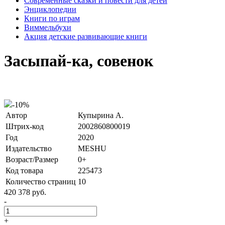
Современные сказки и повести для детей
Энциклопедии
Книги по играм
Виммельбухи
Акция детские развивающие книги
Засыпай-ка, совенок
-10%
Автор
Купырина А.
Штрих-код
2002860800019
Год
2020
Издательство
MESHU
Возраст/Размер
0+
Код товара
225473
Количество страниц
10
420
378
руб.
-
+