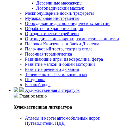
Деревянные массажеры
Логопедический массаж
Межполушарные доски, трафареты
Музыкальные инструменты
Оборудование для логопедических занятий
Обработка и хранение зондов
Ортодонтические трейнеры
Ортопедические коврики, гимнастические мячи
Палочки Кюизенера и блоки Дьенеша
Пальчиковый театр, театр на столе
Песочная терапия/лепка
Развивающие игры из ковролина, фетра
Развитие мелкой и общей моторики
Развитие речевого дыхания
Теневое лото. Тактильные игры
Шнуровка
Балансборды
Художественная литература
Главное меню
Художественная литература
Атласы и карты автомобильных дорог,
Путеводители. ПДД