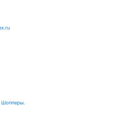
x.ru
. Шопперы.