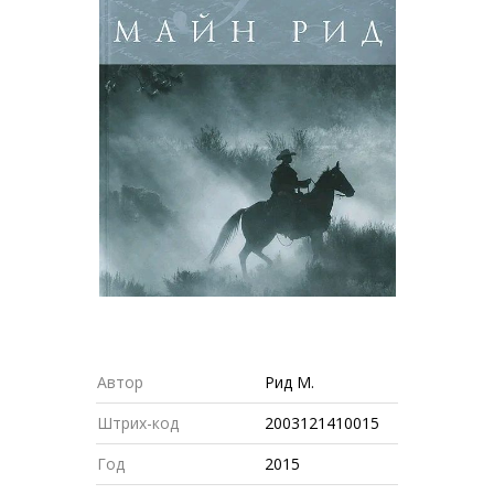
Автор
Рид М.
Штрих-код
2003121410015
Год
2015