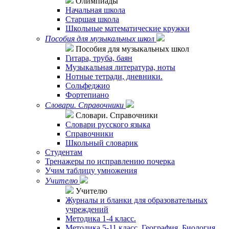
Олимпиады
Начальная школа
Старшая школа
Школьные математические кружки
Пособия для музыкальных школ
Пособия для музыкальных школ
Гитара, труба, баян
Музыкальная литература, ноты
Нотные тетради, дневники.
Сольфеджио
Фортепиано
Словари. Справочники
Словари. Справочники
Словари русского языка
Справочники
Школьный словарик
Студентам
Тренажеры по исправлению почерка
Учим таблицу умножения
Учителю
Учителю
Журналы и бланки для образовательных
учреждений
Методика 1-4 класс.
Методика 5-11 класс. География. Биология