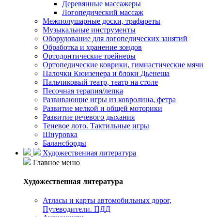
Деревянные массажеры
Логопедический массаж
Межполушарные доски, трафареты
Музыкальные инструменты
Оборудование для логопедических занятий
Обработка и хранение зондов
Ортодонтические трейнеры
Ортопедические коврики, гимнастические мячи
Палочки Кюизенера и блоки Дьенеша
Пальчиковый театр, театр на столе
Песочная терапия/лепка
Развивающие игры из ковролина, фетра
Развитие мелкой и общей моторики
Развитие речевого дыхания
Теневое лото. Тактильные игры
Шнуровка
Балансборды
Художественная литература
Главное меню
Художественная литература
Атласы и карты автомобильных дорог,
Путеводители. ПДД