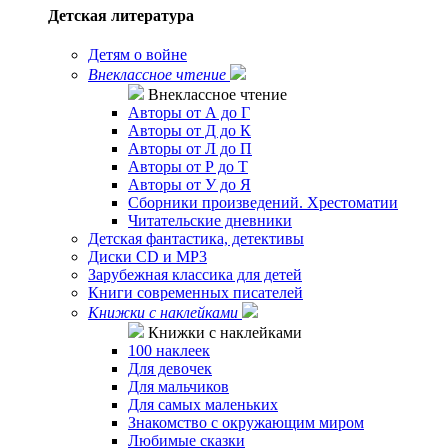
Детская литература
Детям о войне
Внеклассное чтение
Внеклассное чтение
Авторы от А до Г
Авторы от Д до К
Авторы от Л до П
Авторы от Р до Т
Авторы от У до Я
Сборники произведений. Хрестоматии
Читательские дневники
Детская фантастика, детективы
Диски CD и MP3
Зарубежная классика для детей
Книги современных писателей
Книжки с наклейками
Книжки с наклейками
100 наклеек
Для девочек
Для мальчиков
Для самых маленьких
Знакомство с окружающим миром
Любимые сказки