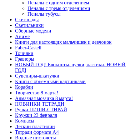
Пеналы с одним отделением
Пеналы с тремя отделениями
Пеналы тубусы
Скетчпады
Светильники
Сборные модели
Аниме
Книги для настоящих мальчишек и девчонок
Faber-Castell
Точилки
Гравюры
НОВЫЙ ГОД! Блокноты, ручки, ластики. НОВЫЙ
ГОД!
Сувениры-шкатулки
Книги с объемными картинками
Корабли
Творчество 8 марта!
Алмазная мозаика 8 марта!
НОВИНКИ ТЕТРАДИ
Ручки ПИШИ-СТИРАЙ
Кружки 23 февраля
Компасы
Легкий пластилин
Тетради формата А4
Водные пистолеты