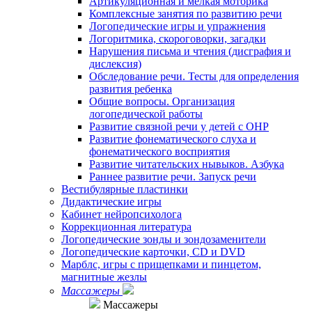
Артикуляционная и мелкая моторика
Комплексные занятия по развитию речи
Логопедические игры и упражнения
Логоритмика, скороговорки, загадки
Нарушения письма и чтения (дисграфия и
дислексия)
Обследование речи. Тесты для определения
развития ребенка
Общие вопросы. Организация
логопедической работы
Развитие связной речи у детей с ОНР
Развитие фонематического слуха и
фонематического восприятия
Развитие читательских нывыков. Азбука
Раннее развитие речи. Запуск речи
Вестибулярные пластинки
Дидактические игры
Кабинет нейропсихолога
Коррекционная литература
Логопедические зонды и зондозаменители
Логопедические карточки, CD и DVD
Марблс, игры с прищепками и пинцетом,
магнитные жезлы
Массажеры
Массажеры