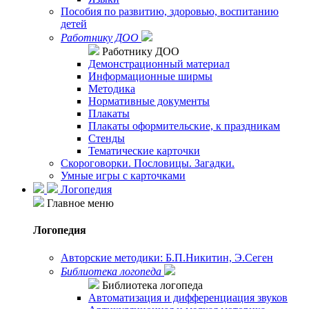
Пособия по развитию, здоровью, воспитанию
детей
Работнику ДОО
Работнику ДОО
Демонстрационный материал
Информационные ширмы
Методика
Нормативные документы
Плакаты
Плакаты оформительские, к праздникам
Стенды
Тематические карточки
Скороговорки. Пословицы. Загадки.
Умные игры с карточками
Логопедия
Главное меню
Логопедия
Авторские методики: Б.П.Никитин, Э.Сеген
Библиотека логопеда
Библиотека логопеда
Автоматизация и дифференциация звуков