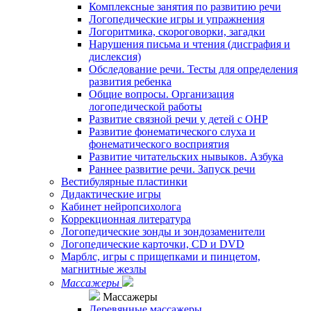
Комплексные занятия по развитию речи
Логопедические игры и упражнения
Логоритмика, скороговорки, загадки
Нарушения письма и чтения (дисграфия и
дислексия)
Обследование речи. Тесты для определения
развития ребенка
Общие вопросы. Организация
логопедической работы
Развитие связной речи у детей с ОНР
Развитие фонематического слуха и
фонематического восприятия
Развитие читательских нывыков. Азбука
Раннее развитие речи. Запуск речи
Вестибулярные пластинки
Дидактические игры
Кабинет нейропсихолога
Коррекционная литература
Логопедические зонды и зондозаменители
Логопедические карточки, CD и DVD
Марблс, игры с прищепками и пинцетом,
магнитные жезлы
Массажеры
Массажеры
Деревянные массажеры