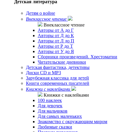
Детская литература
Детям о войне
Внеклассное чтение
Внеклассное чтение
Авторы от А до Г
Авторы от Д до К
Авторы от Л до П
Авторы от Р до Т
Авторы от У до Я
Сборники произведений. Хрестоматии
Читательские дневники
Детская фантастика, детективы
Диски CD и MP3
Зарубежная классика для детей
Книги современных писателей
Книжки с наклейками
Книжки с наклейками
100 наклеек
Для девочек
Для мальчиков
Для самых маленьких
Знакомство с окружающим миром
Любимые сказки