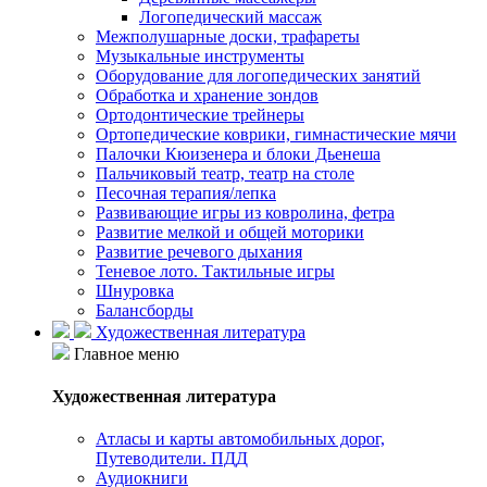
Логопедический массаж
Межполушарные доски, трафареты
Музыкальные инструменты
Оборудование для логопедических занятий
Обработка и хранение зондов
Ортодонтические трейнеры
Ортопедические коврики, гимнастические мячи
Палочки Кюизенера и блоки Дьенеша
Пальчиковый театр, театр на столе
Песочная терапия/лепка
Развивающие игры из ковролина, фетра
Развитие мелкой и общей моторики
Развитие речевого дыхания
Теневое лото. Тактильные игры
Шнуровка
Балансборды
Художественная литература
Главное меню
Художественная литература
Атласы и карты автомобильных дорог,
Путеводители. ПДД
Аудиокниги