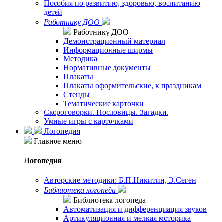
Пособия по развитию, здоровью, воспитанию
детей
Работнику ДОО
Работнику ДОО
Демонстрационный материал
Информационные ширмы
Методика
Нормативные документы
Плакаты
Плакаты оформительские, к праздникам
Стенды
Тематические карточки
Скороговорки. Пословицы. Загадки.
Умные игры с карточками
Логопедия
Главное меню
Логопедия
Авторские методики: Б.П.Никитин, Э.Сеген
Библиотека логопеда
Библиотека логопеда
Автоматизация и дифференциация звуков
Артикуляционная и мелкая моторика