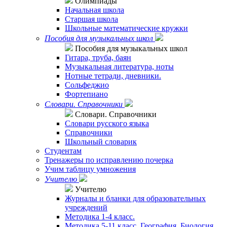
Олимпиады
Начальная школа
Старшая школа
Школьные математические кружки
Пособия для музыкальных школ
Пособия для музыкальных школ
Гитара, труба, баян
Музыкальная литература, ноты
Нотные тетради, дневники.
Сольфеджио
Фортепиано
Словари. Справочники
Словари. Справочники
Словари русского языка
Справочники
Школьный словарик
Студентам
Тренажеры по исправлению почерка
Учим таблицу умножения
Учителю
Учителю
Журналы и бланки для образовательных
учреждений
Методика 1-4 класс.
Методика 5-11 класс. География. Биология