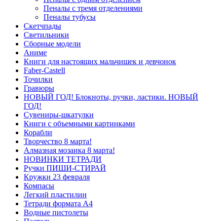
Пеналы с тремя отделениями
Пеналы тубусы
Скетчпады
Светильники
Сборные модели
Аниме
Книги для настоящих мальчишек и девчонок
Faber-Castell
Точилки
Гравюры
НОВЫЙ ГОД! Блокноты, ручки, ластики. НОВЫЙ
ГОД!
Сувениры-шкатулки
Книги с объемными картинками
Корабли
Творчество 8 марта!
Алмазная мозаика 8 марта!
НОВИНКИ ТЕТРАДИ
Ручки ПИШИ-СТИРАЙ
Кружки 23 февраля
Компасы
Легкий пластилин
Тетради формата А4
Водные пистолеты