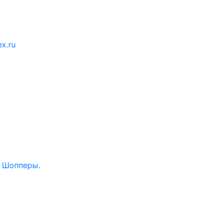
x.ru
. Шопперы.