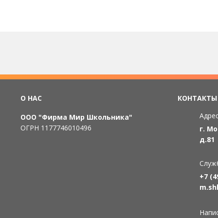
О НАС
КОНТАКТЫ
Адрес
ООО "Фирма Мир Школьника"
ОГРН 1177746010496
г. М
д.81
Служ
+7 (4
m.sh
Напи