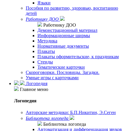
Языки
Пособия по развитию, здоровью, воспитанию
детей
Работнику ДОО
Работнику ДОО
Демонстрационный материал
Информационные ширмы
Методика
Нормативные документы
Плакаты
Плакаты оформительские, к праздникам
Стенды
Тематические карточки
Скороговорки. Пословицы. Загадки.
Умные игры с карточками
Логопедия
Главное меню
Логопедия
Авторские методики: Б.П.Никитин, Э.Сеген
Библиотека логопеда
Библиотека логопеда
Автоматизация и дифференциация звуков