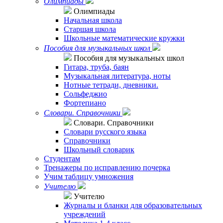
Олимпиады
Олимпиады
Начальная школа
Старшая школа
Школьные математические кружки
Пособия для музыкальных школ
Пособия для музыкальных школ
Гитара, труба, баян
Музыкальная литература, ноты
Нотные тетради, дневники.
Сольфеджио
Фортепиано
Словари. Справочники
Словари. Справочники
Словари русского языка
Справочники
Школьный словарик
Студентам
Тренажеры по исправлению почерка
Учим таблицу умножения
Учителю
Учителю
Журналы и бланки для образовательных
учреждений