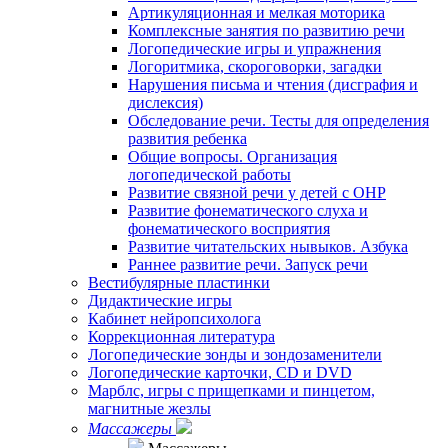
Артикуляционная и мелкая моторика
Комплексные занятия по развитию речи
Логопедические игры и упражнения
Логоритмика, скороговорки, загадки
Нарушения письма и чтения (дисграфия и
дислексия)
Обследование речи. Тесты для определения
развития ребенка
Общие вопросы. Организация
логопедической работы
Развитие связной речи у детей с ОНР
Развитие фонематического слуха и
фонематического восприятия
Развитие читательских нывыков. Азбука
Раннее развитие речи. Запуск речи
Вестибулярные пластинки
Дидактические игры
Кабинет нейропсихолога
Коррекционная литература
Логопедические зонды и зондозаменители
Логопедические карточки, CD и DVD
Марблс, игры с прищепками и пинцетом,
магнитные жезлы
Массажеры