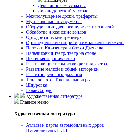
Массажеры
Деревянные массажеры
Логопедический массаж
Межполушарные доски, трафареты
Музыкальные инструменты
Оборудование для логопедических занятий
Обработка и хранение зондов
Ортодонтические трейнеры
Ортопедические коврики, гимнастические мячи
Палочки Кюизенера и блоки Дьенеша
Пальчиковый театр, театр на столе
Песочная терапия/лепка
Развивающие игры из ковролина, фетра
Развитие мелкой и общей моторики
Развитие речевого дыхания
Теневое лото. Тактильные игры
Шнуровка
Балансборды
Художественная литература
Главное меню
Художественная литература
Атласы и карты автомобильных дорог,
Путеводители. ПДД