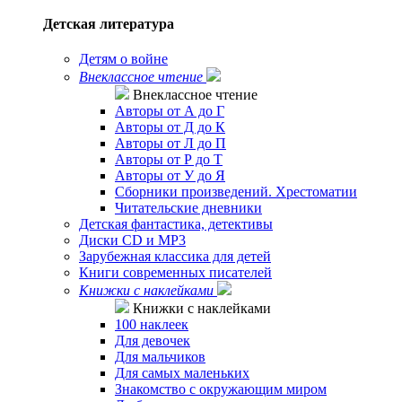
Детская литература
Детям о войне
Внеклассное чтение
Внеклассное чтение
Авторы от А до Г
Авторы от Д до К
Авторы от Л до П
Авторы от Р до Т
Авторы от У до Я
Сборники произведений. Хрестоматии
Читательские дневники
Детская фантастика, детективы
Диски CD и MP3
Зарубежная классика для детей
Книги современных писателей
Книжки с наклейками
Книжки с наклейками
100 наклеек
Для девочек
Для мальчиков
Для самых маленьких
Знакомство с окружающим миром