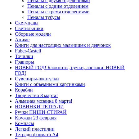
Пеналы с двумя отделениями
Пеналы с одним отделением
Пеналы с тремя отделениями
Пеналы тубусы
Скетчпады
Светильники
Сборные модели
Аниме
Книги для настоящих мальчишек и девчонок
Faber-Castell
Точилки
Гравюры
НОВЫЙ ГОД! Блокноты, ручки, ластики. НОВЫЙ
ГОД!
Сувениры-шкатулки
Книги с объемными картинками
Корабли
Творчество 8 марта!
Алмазная мозаика 8 марта!
НОВИНКИ ТЕТРАДИ
Ручки ПИШИ-СТИРАЙ
Кружки 23 февраля
Компасы
Легкий пластилин
Тетради формата А4