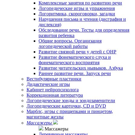
Комплексные занятия по развитию речи
Логопедические игры и упражнения
Логоритмика, скороговорки, загадки
Нарушения письма и чтения (дисграфия и
дислексия)
Обследование речи. Тесты для определения
развития ребенка
Общие вопросы. Организация
логопедической работы
Развитие связной речи у детей с ОНР
Развитие фонематического слуха и
фонематического восприятия
Развитие читательских нывыков. Азбука
Раннее развитие речи. Запуск речи
Вестибулярные пластинки
Дидактические игры
Кабинет нейропсихолога
Коррекционная литература
Логопедические зонды и зондозаменители
Логопедические карточки, CD и DVD
Марблс, игры с прищепками и пинцетом,
магнитные жезлы
Массажеры
Массажеры
Деревянные массажеры