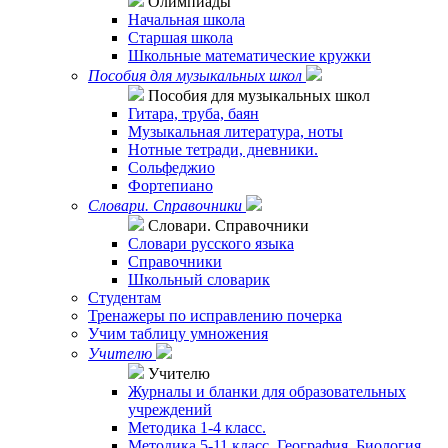
Олимпиады
Начальная школа
Старшая школа
Школьные математические кружки
Пособия для музыкальных школ
Пособия для музыкальных школ
Гитара, труба, баян
Музыкальная литература, ноты
Нотные тетради, дневники.
Сольфеджио
Фортепиано
Словари. Справочники
Словари. Справочники
Словари русского языка
Справочники
Школьный словарик
Студентам
Тренажеры по исправлению почерка
Учим таблицу умножения
Учителю
Учителю
Журналы и бланки для образовательных
учреждений
Методика 1-4 класс.
Методика 5-11 класс. География. Биология