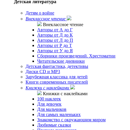
Детская литература
Детям о войне
Внеклассное чтение
Внеклассное чтение
Авторы от А до Г
Авторы от Д до К
Авторы от Л до П
Авторы от Р до Т
Авторы от У до Я
Сборники произведений. Хрестоматии
Читательские дневники
Детская фантастика, детективы
Диски CD и MP3
Зарубежная классика для детей
Книги современных писателей
Книжки с наклейками
Книжки с наклейками
100 наклеек
Для девочек
Для мальчиков
Для самых маленьких
Знакомство с окружающим миром
Любимые сказки