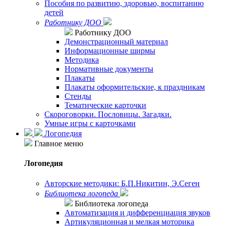
Пособия по развитию, здоровью, воспитанию
детей
Работнику ДОО
Работнику ДОО
Демонстрационный материал
Информационные ширмы
Методика
Нормативные документы
Плакаты
Плакаты оформительские, к праздникам
Стенды
Тематические карточки
Скороговорки. Пословицы. Загадки.
Умные игры с карточками
Логопедия
Главное меню
Логопедия
Авторские методики: Б.П.Никитин, Э.Сеген
Библиотека логопеда
Библиотека логопеда
Автоматизация и дифференциация звуков
Артикуляционная и мелкая моторика