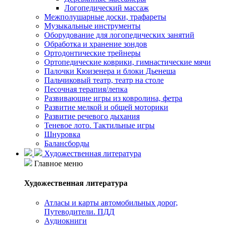
Логопедический массаж
Межполушарные доски, трафареты
Музыкальные инструменты
Оборудование для логопедических занятий
Обработка и хранение зондов
Ортодонтические трейнеры
Ортопедические коврики, гимнастические мячи
Палочки Кюизенера и блоки Дьенеша
Пальчиковый театр, театр на столе
Песочная терапия/лепка
Развивающие игры из ковролина, фетра
Развитие мелкой и общей моторики
Развитие речевого дыхания
Теневое лото. Тактильные игры
Шнуровка
Балансборды
Художественная литература
Главное меню
Художественная литература
Атласы и карты автомобильных дорог,
Путеводители. ПДД
Аудиокниги