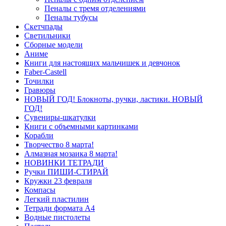
Пеналы с тремя отделениями
Пеналы тубусы
Скетчпады
Светильники
Сборные модели
Аниме
Книги для настоящих мальчишек и девчонок
Faber-Castell
Точилки
Гравюры
НОВЫЙ ГОД! Блокноты, ручки, ластики. НОВЫЙ
ГОД!
Сувениры-шкатулки
Книги с объемными картинками
Корабли
Творчество 8 марта!
Алмазная мозаика 8 марта!
НОВИНКИ ТЕТРАДИ
Ручки ПИШИ-СТИРАЙ
Кружки 23 февраля
Компасы
Легкий пластилин
Тетради формата А4
Водные пистолеты