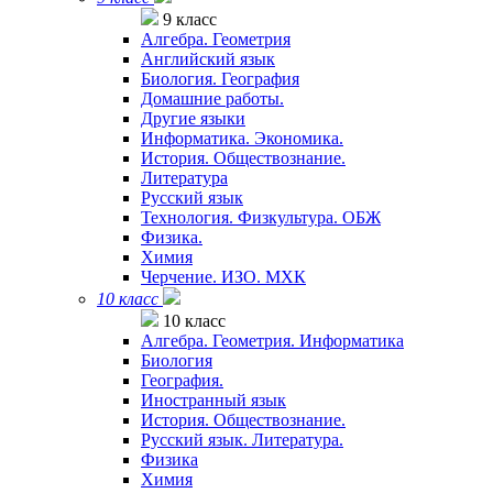
9 класс
Алгебра. Геометрия
Английский язык
Биология. География
Домашние работы.
Другие языки
Информатика. Экономика.
История. Обществознание.
Литература
Русский язык
Технология. Физкультура. ОБЖ
Физика.
Химия
Черчение. ИЗО. МХК
10 класс
10 класс
Алгебра. Геометрия. Информатика
Биология
География.
Иностранный язык
История. Обществознание.
Русский язык. Литература.
Физика
Химия