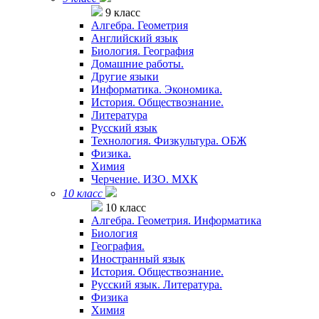
9 класс
Алгебра. Геометрия
Английский язык
Биология. География
Домашние работы.
Другие языки
Информатика. Экономика.
История. Обществознание.
Литература
Русский язык
Технология. Физкультура. ОБЖ
Физика.
Химия
Черчение. ИЗО. МХК
10 класс
10 класс
Алгебра. Геометрия. Информатика
Биология
География.
Иностранный язык
История. Обществознание.
Русский язык. Литература.
Физика
Химия