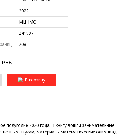
2022
МЦНМО
241997
раниц
208
3
РУБ.
+
В корзину
е полугодие 2020 года. В книгу вошли занимательные
тественным наукам, материалы математических олимпиад,