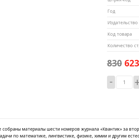
-25%
Год
Издательство
Код товара
Количество ст
830
62
-
е собраны материалы шести номеров журнала «Квантик» за второ
адачи по математике, лингвистике, физике, химии и другим ес