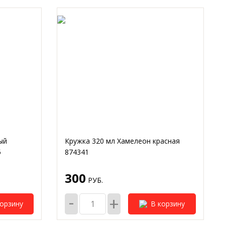
ый
Кружка 320 мл Хамелеон красная
5
874341
300
РУБ.
-
+
корзину
В корзину