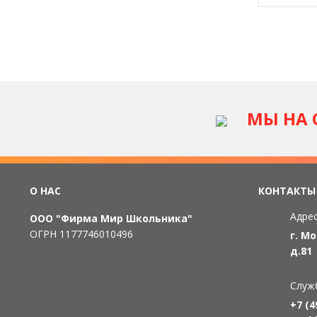
МЫ НА 
О НАС
КОНТАКТЫ
Адрес
ООО "Фирма Мир Школьника"
ОГРН 1177746010496
г. М
д.81
Служ
+7 (4