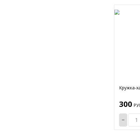
Кружка-х
300
РУБ
-