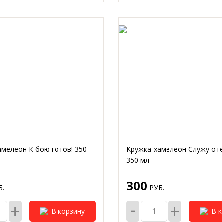
амелеон К бою готов! 350
Кружка-хамелеон Служу от
350 мл
300
.
РУБ.
-
+
+
В корзину
В 