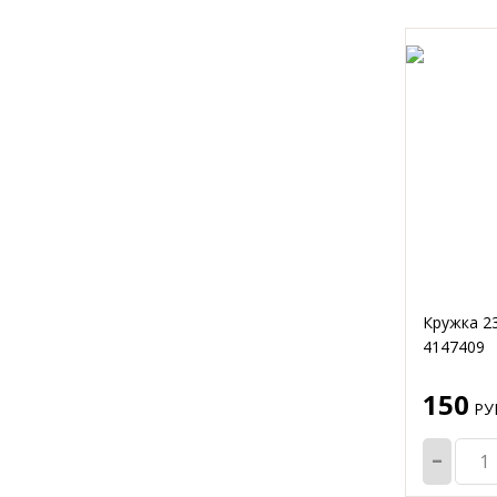
Кружка 23
4147409
150
РУБ
-