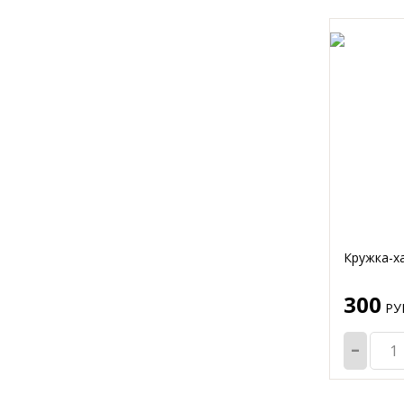
Кружка-х
300
РУБ
-