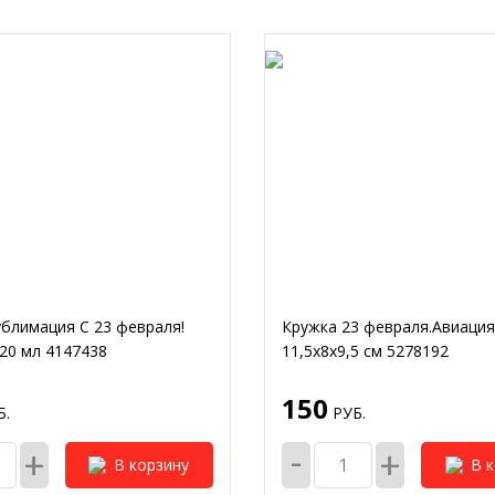
ублимация С 23 февраля!
Кружка 23 февраля.Авиация
20 мл 4147438
11,5х8х9,5 см 5278192
150
.
РУБ.
-
+
+
В корзину
В 