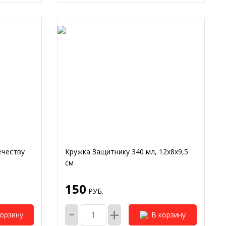
ечеству
Кружка Защитнику 340 мл, 12х8х9,5
см
150
РУБ.
-
+
корзину
В корзину