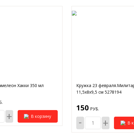
амелеон Хакки 350 мл
Кружка 23 февраля.Милитар
11,5х8х9,5 см 5278194
.
150
РУБ.
+
В корзину
-
+
В 