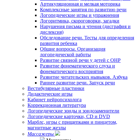
Артикуляционная и мелкая моторика
Комплексные занятия по развитию речи
Логопедические игры и упражнения
Логоритмика, скороговорки, загадки
Нарушения письма и чтения (дисграфия и
дислексия)
Обследование речи. Тесты для определения
развития ребенка
Общие вопросы. Организация
логопедической работы
Развитие связной речи у детей с ОНР
Развитие фонематического слуха и
фонематического восприятия
Развитие читательских нывыков. Азбука
Раннее развитие речи. Запуск речи
Вестибулярные пластинки
Дидактические игры
Кабинет нейропсихолога
Коррекционная литература
Логопедические зонды и зондозаменители
Логопедические карточки, CD и DVD
Марблс, игры с прищепками и пинцетом,
магнитные жезлы
Массажеры