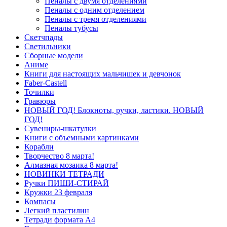
Пеналы с двумя отделениями
Пеналы с одним отделением
Пеналы с тремя отделениями
Пеналы тубусы
Скетчпады
Светильники
Сборные модели
Аниме
Книги для настоящих мальчишек и девчонок
Faber-Castell
Точилки
Гравюры
НОВЫЙ ГОД! Блокноты, ручки, ластики. НОВЫЙ
ГОД!
Сувениры-шкатулки
Книги с объемными картинками
Корабли
Творчество 8 марта!
Алмазная мозаика 8 марта!
НОВИНКИ ТЕТРАДИ
Ручки ПИШИ-СТИРАЙ
Кружки 23 февраля
Компасы
Легкий пластилин
Тетради формата А4