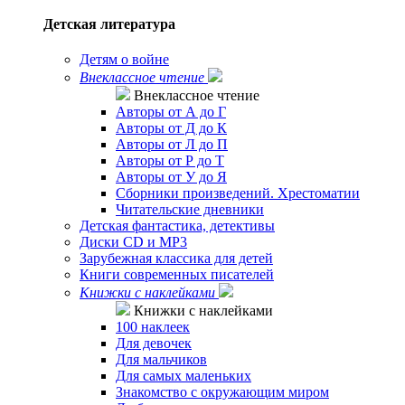
Детская литература
Детям о войне
Внеклассное чтение
Внеклассное чтение
Авторы от А до Г
Авторы от Д до К
Авторы от Л до П
Авторы от Р до Т
Авторы от У до Я
Сборники произведений. Хрестоматии
Читательские дневники
Детская фантастика, детективы
Диски CD и MP3
Зарубежная классика для детей
Книги современных писателей
Книжки с наклейками
Книжки с наклейками
100 наклеек
Для девочек
Для мальчиков
Для самых маленьких
Знакомство с окружающим миром