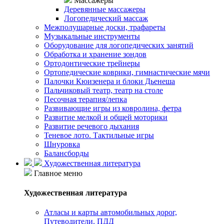
Массажеры
Деревянные массажеры
Логопедический массаж
Межполушарные доски, трафареты
Музыкальные инструменты
Оборудование для логопедических занятий
Обработка и хранение зондов
Ортодонтические трейнеры
Ортопедические коврики, гимнастические мячи
Палочки Кюизенера и блоки Дьенеша
Пальчиковый театр, театр на столе
Песочная терапия/лепка
Развивающие игры из ковролина, фетра
Развитие мелкой и общей моторики
Развитие речевого дыхания
Теневое лото. Тактильные игры
Шнуровка
Балансборды
Художественная литература
Главное меню
Художественная литература
Атласы и карты автомобильных дорог,
Путеводители. ПДД