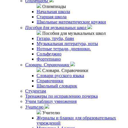
Олимпиады
Олимпиады
Начальная школа
Старшая школа
Школьные математические кружки
Пособия для музыкальных школ
Пособия для музыкальных школ
Гитара, труба, баян
Музыкальная литература, ноты
Нотные тетради, дневники.
Сольфеджио
Фортепиано
Словари. Справочники
Словари. Справочники
Словари русского языка
Справочники
Школьный словарик
Студентам
Тренажеры по исправлению почерка
Учим таблицу умножения
Учителю
Учителю
Журналы и бланки для образовательных
учреждений