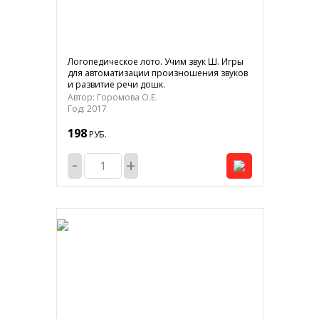
Логопедическое лото. Учим звук Ш. Игры
для автоматизации произношения звуков
и развитие речи дошк.
Автор: Горомова О.Е.
Год: 2017
198
РУБ.
-
+