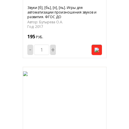
Звуки [б], [бь], [п], [пь]. Игры для
автоматизации произношения звуков и
развития. ФГОС ДО
Автор: Бутырева О.А.
Год: 2017
195
РУБ.
-
+