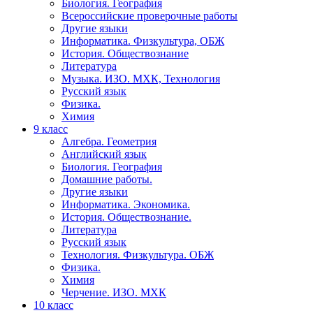
Биология. География
Всероссийские проверочные работы
Другие языки
Информатика. Физкультура, ОБЖ
История. Обществознание
Литература
Музыка. ИЗО. МХК, Технология
Русский язык
Физика.
Химия
9 класс
Алгебра. Геометрия
Английский язык
Биология. География
Домашние работы.
Другие языки
Информатика. Экономика.
История. Обществознание.
Литература
Русский язык
Технология. Физкультура. ОБЖ
Физика.
Химия
Черчение. ИЗО. МХК
10 класс