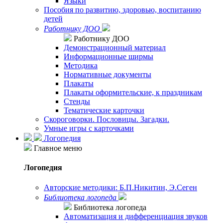
Языки
Пособия по развитию, здоровью, воспитанию
детей
Работнику ДОО
Работнику ДОО
Демонстрационный материал
Информационные ширмы
Методика
Нормативные документы
Плакаты
Плакаты оформительские, к праздникам
Стенды
Тематические карточки
Скороговорки. Пословицы. Загадки.
Умные игры с карточками
Логопедия
Главное меню
Логопедия
Авторские методики: Б.П.Никитин, Э.Сеген
Библиотека логопеда
Библиотека логопеда
Автоматизация и дифференциация звуков