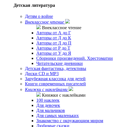
Детская литература
Детям о войне
Внеклассное чтение
Внеклассное чтение
Авторы от А до Г
Авторы от Д до К
Авторы от Л до П
Авторы от Р до Т
Авторы от У до Я
Сборники произведений. Хрестоматии
Читательские дневники
Детская фантастика, детективы
Диски CD и MP3
Зарубежная классика для детей
Книги современных писателей
Книжки с наклейками
Книжки с наклейками
100 наклеек
Для девочек
Для мальчиков
Для самых маленьких
Знакомство с окружающим миром
Любимые сказки