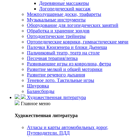
Деревянные массажеры
Логопедический массаж
Межполушарные доски, трафареты
Музыкальные инструменты
Оборудование для логопедических занятий
Обработка и хранение зондов
Ортодонтические трейнеры
Ортопедические коврики, гимнастические мячи
Палочки Кюизенера и блоки Дьенеша
Пальчиковый театр, театр на столе
Песочная терапия/лепка
Развивающие игры из ковролина, фетра
Развитие мелкой и общей моторики
Развитие речевого дыхания
Теневое лото. Тактильные игры
Шнуровка
Балансборды
Художественная литература
Главное меню
Художественная литература
Атласы и карты автомобильных дорог,
Путеводители. ПДД