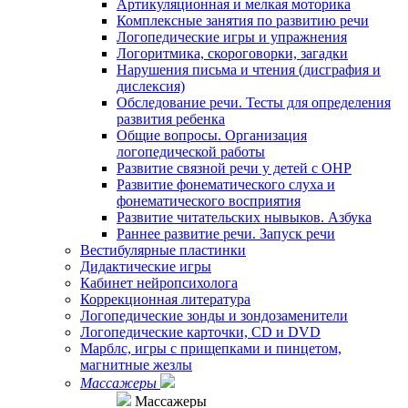
Артикуляционная и мелкая моторика
Комплексные занятия по развитию речи
Логопедические игры и упражнения
Логоритмика, скороговорки, загадки
Нарушения письма и чтения (дисграфия и
дислексия)
Обследование речи. Тесты для определения
развития ребенка
Общие вопросы. Организация
логопедической работы
Развитие связной речи у детей с ОНР
Развитие фонематического слуха и
фонематического восприятия
Развитие читательских нывыков. Азбука
Раннее развитие речи. Запуск речи
Вестибулярные пластинки
Дидактические игры
Кабинет нейропсихолога
Коррекционная литература
Логопедические зонды и зондозаменители
Логопедические карточки, CD и DVD
Марблс, игры с прищепками и пинцетом,
магнитные жезлы
Массажеры
Массажеры