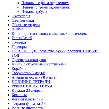
Пеналы с одним отделением
Пеналы с тремя отделениями
Пеналы тубусы
Скетчпады
Светильники
Сборные модели
Аниме
Книги для настоящих мальчишек и девчонок
Faber-Castell
Точилки
Гравюры
НОВЫЙ ГОД! Блокноты, ручки, ластики. НОВЫЙ
ГОД!
Сувениры-шкатулки
Книги с объемными картинками
Корабли
Творчество 8 марта!
Алмазная мозаика 8 марта!
НОВИНКИ ТЕТРАДИ
Ручки ПИШИ-СТИРАЙ
Кружки 23 февраля
Компасы
Легкий пластилин
Тетради формата А4
Водные пистолеты