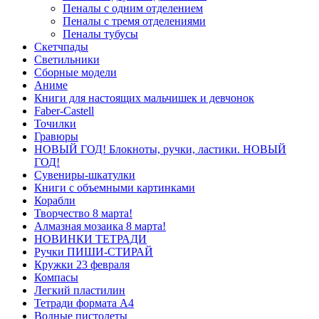
Пеналы с одним отделением
Пеналы с тремя отделениями
Пеналы тубусы
Скетчпады
Светильники
Сборные модели
Аниме
Книги для настоящих мальчишек и девчонок
Faber-Castell
Точилки
Гравюры
НОВЫЙ ГОД! Блокноты, ручки, ластики. НОВЫЙ
ГОД!
Сувениры-шкатулки
Книги с объемными картинками
Корабли
Творчество 8 марта!
Алмазная мозаика 8 марта!
НОВИНКИ ТЕТРАДИ
Ручки ПИШИ-СТИРАЙ
Кружки 23 февраля
Компасы
Легкий пластилин
Тетради формата А4
Водные пистолеты