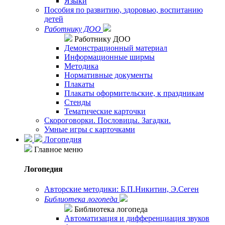
Языки
Пособия по развитию, здоровью, воспитанию
детей
Работнику ДОО
Работнику ДОО
Демонстрационный материал
Информационные ширмы
Методика
Нормативные документы
Плакаты
Плакаты оформительские, к праздникам
Стенды
Тематические карточки
Скороговорки. Пословицы. Загадки.
Умные игры с карточками
Логопедия
Главное меню
Логопедия
Авторские методики: Б.П.Никитин, Э.Сеген
Библиотека логопеда
Библиотека логопеда
Автоматизация и дифференциация звуков