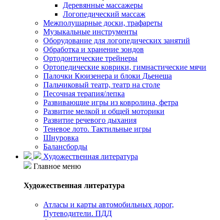
Деревянные массажеры
Логопедический массаж
Межполушарные доски, трафареты
Музыкальные инструменты
Оборудование для логопедических занятий
Обработка и хранение зондов
Ортодонтические трейнеры
Ортопедические коврики, гимнастические мячи
Палочки Кюизенера и блоки Дьенеша
Пальчиковый театр, театр на столе
Песочная терапия/лепка
Развивающие игры из ковролина, фетра
Развитие мелкой и общей моторики
Развитие речевого дыхания
Теневое лото. Тактильные игры
Шнуровка
Балансборды
Художественная литература
Главное меню
Художественная литература
Атласы и карты автомобильных дорог,
Путеводители. ПДД