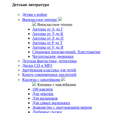
Детская литература
Детям о войне
Внеклассное чтение
Внеклассное чтение
Авторы от А до Г
Авторы от Д до К
Авторы от Л до П
Авторы от Р до Т
Авторы от У до Я
Сборники произведений. Хрестоматии
Читательские дневники
Детская фантастика, детективы
Диски CD и MP3
Зарубежная классика для детей
Книги современных писателей
Книжки с наклейками
Книжки с наклейками
100 наклеек
Для девочек
Для мальчиков
Для самых маленьких
Знакомство с окружающим миром
Любимые сказки