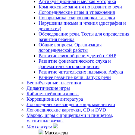
Артикуляционная и мелкая моторика
Комплексные занятия по развитию речи
Логопедические игры и упражнения
Логоритмика, скороговорки, загадки
Нарушения письма и чтения (дисграфия и
дислексия)
Обследование речи. Тесты для определения
развития ребенка
Общие вопросы. Организация
логопедической работы
Развитие связной речи у детей с ОНР
Развитие фонематического слуха и
фонематического восприятия
Развитие читательских нывыков. Азбука
Раннее развитие речи. Запуск речи
Вестибулярные пластинки
Дидактические игры
Кабинет нейропсихолога
Коррекционная литература
Логопедические зонды и зондозаменители
Логопедические карточки, CD и DVD
Марблс, игры с прищепками и пинцетом,
магнитные жезлы
Массажеры
Массажеры