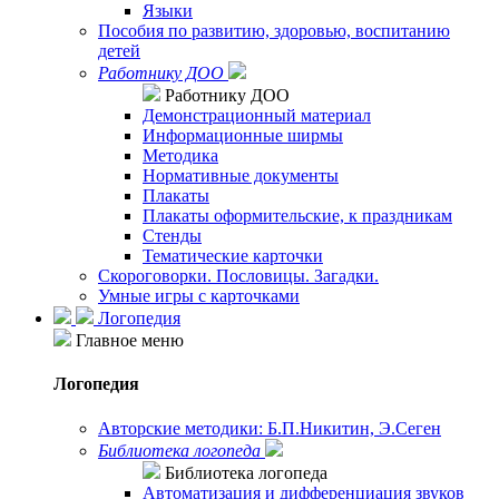
Языки
Пособия по развитию, здоровью, воспитанию
детей
Работнику ДОО
Работнику ДОО
Демонстрационный материал
Информационные ширмы
Методика
Нормативные документы
Плакаты
Плакаты оформительские, к праздникам
Стенды
Тематические карточки
Скороговорки. Пословицы. Загадки.
Умные игры с карточками
Логопедия
Главное меню
Логопедия
Авторские методики: Б.П.Никитин, Э.Сеген
Библиотека логопеда
Библиотека логопеда
Автоматизация и дифференциация звуков