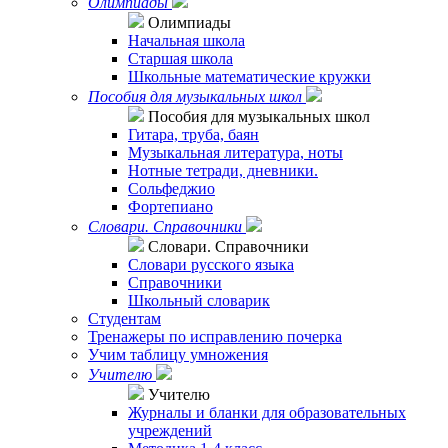
Олимпиады
Олимпиады
Начальная школа
Старшая школа
Школьные математические кружки
Пособия для музыкальных школ
Пособия для музыкальных школ
Гитара, труба, баян
Музыкальная литература, ноты
Нотные тетради, дневники.
Сольфеджио
Фортепиано
Словари. Справочники
Словари. Справочники
Словари русского языка
Справочники
Школьный словарик
Студентам
Тренажеры по исправлению почерка
Учим таблицу умножения
Учителю
Учителю
Журналы и бланки для образовательных
учреждений