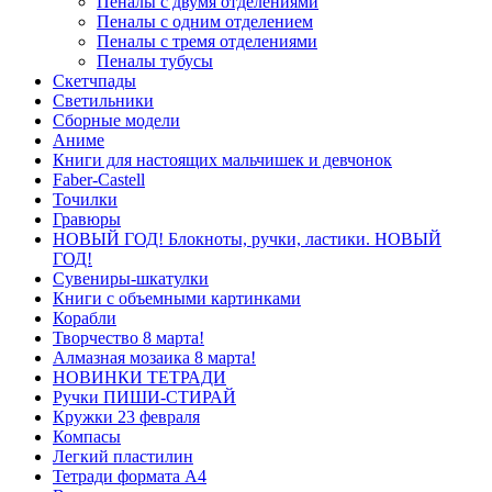
Пеналы с двумя отделениями
Пеналы с одним отделением
Пеналы с тремя отделениями
Пеналы тубусы
Скетчпады
Светильники
Сборные модели
Аниме
Книги для настоящих мальчишек и девчонок
Faber-Castell
Точилки
Гравюры
НОВЫЙ ГОД! Блокноты, ручки, ластики. НОВЫЙ
ГОД!
Сувениры-шкатулки
Книги с объемными картинками
Корабли
Творчество 8 марта!
Алмазная мозаика 8 марта!
НОВИНКИ ТЕТРАДИ
Ручки ПИШИ-СТИРАЙ
Кружки 23 февраля
Компасы
Легкий пластилин
Тетради формата А4