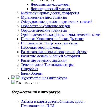
Массажеры
Деревянные массажеры
Логопедический массаж
Межполушарные доски, трафареты
Музыкальные инструменты
Оборудование для логопедических занятий
Обработка и хранение зондов
Ортодонтические трейнеры
Ортопедические коврики, гимнастические мячи
Палочки Кюизенера и блоки Дьенеша
Пальчиковый театр, театр на столе
Песочная терапия/лепка
Развивающие игры из ковролина, фетра
Развитие мелкой и общей моторики
Развитие речевого дыхания
Теневое лото. Тактильные игры
Шнуровка
Балансборды
Художественная литература
Главное меню
Художественная литература
Атласы и карты автомобильных дорог,
Путеводители. ПДД