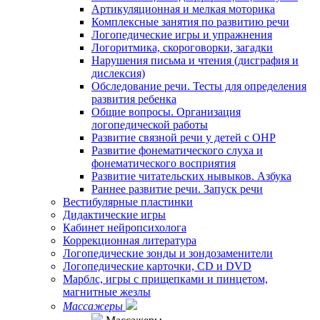
Артикуляционная и мелкая моторика
Комплексные занятия по развитию речи
Логопедические игры и упражнения
Логоритмика, скороговорки, загадки
Нарушения письма и чтения (дисграфия и
дислексия)
Обследование речи. Тесты для определения
развития ребенка
Общие вопросы. Организация
логопедической работы
Развитие связной речи у детей с ОНР
Развитие фонематического слуха и
фонематического восприятия
Развитие читательских нывыков. Азбука
Раннее развитие речи. Запуск речи
Вестибулярные пластинки
Дидактические игры
Кабинет нейропсихолога
Коррекционная литература
Логопедические зонды и зондозаменители
Логопедические карточки, CD и DVD
Марблс, игры с прищепками и пинцетом,
магнитные жезлы
Массажеры