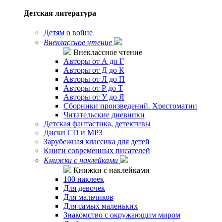
Детская литература
Детям о войне
Внеклассное чтение
Внеклассное чтение
Авторы от А до Г
Авторы от Д до К
Авторы от Л до П
Авторы от Р до Т
Авторы от У до Я
Сборники произведений. Хрестоматии
Читательские дневники
Детская фантастика, детективы
Диски CD и MP3
Зарубежная классика для детей
Книги современных писателей
Книжки с наклейками
Книжки с наклейками
100 наклеек
Для девочек
Для мальчиков
Для самых маленьких
Знакомство с окружающим миром