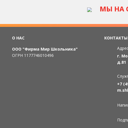
МЫ НА 
О НАС
КОНТАКТЫ
Адрес
ООО "Фирма Мир Школьника"
ОГРН 1177746010496
г. М
д.81
Служ
+7 (4
m.sh
Напи
Подп