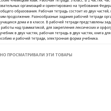
обие «Немецкий язык. Рабочая тетрадь. 3 класс. В 2 частях. Час
вательных организаций и ориентировано на требования Федера
общего образования. Рабочая тетрадь состоит из двух частей,
ским продолжение. Разнообразные задания рабочей тетради орг
учащихся дома и в классе. В рабочей тетради представлены зад
 работы над грамматикой, для закрепления лексических и орфог
учебник в двух частях, рабочая тетрадь в двух частях, книга для
особию и рабочей тетради, электронная форма учебника.
ВНО ПРОСМАТРИВАЛИ ЭТИ ТОВАРЫ