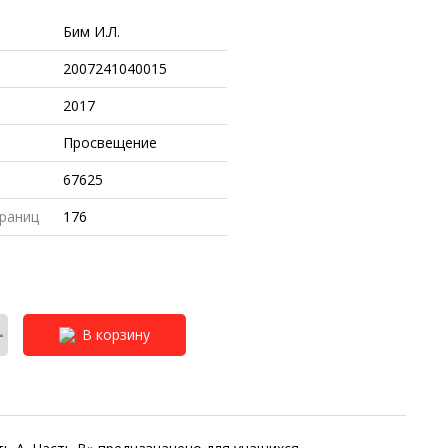
Бим И.Л.
2007241040015
2017
Просвещение
67625
раниц
176
+
В корзину