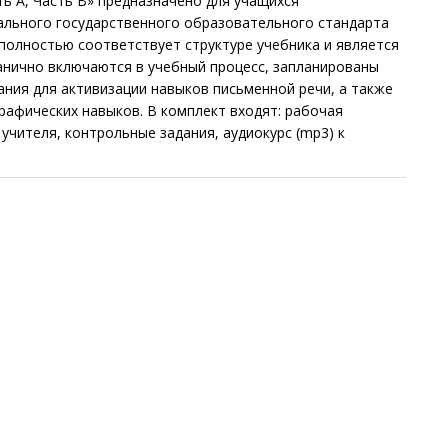
ть А, Часть B» предназначено для учащихся
льного государственного образовательного стандарта
 полностью соответствует структуре учебника и является
анично включаются в учебный процесс, запланированы
ания для активизации навыков письменной речи, а также
рафических навыков. В комплект входят: рабочая
 учителя, контрольные задания, аудиокурс (mp3) к