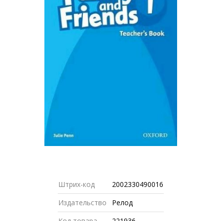
Штрих-код
2002330490016
Издательство
Релод
Код товара
221936